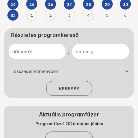
24
25
26
27
28
29
30
1
2
3
4
5
6
31
Részletes programkereső
-
KERESÉS
Aktuális programfüzet
Programfüzet 2026. május-június