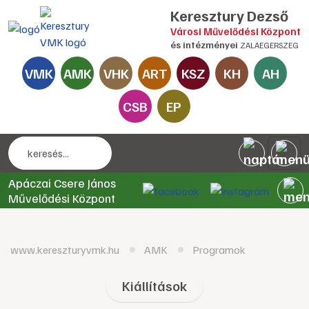
Keresztury Dezső
Városi Művelődési Központ
és intézményei
ZALAEGERSZEG
VMK
AMK
VHK
ART
KSZ
KH
AH
CSB
EP
Apáczai Csere János
Művelődési Központ
www.kereszturyvmk.hu
AMK
Programok
Kiállítások