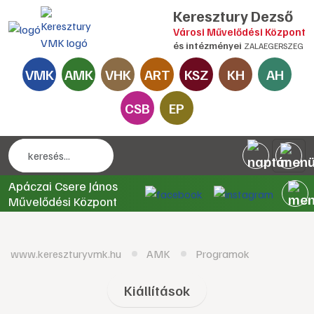
Keresztury Dezső
Városi Művelődési Központ
és intézményei
ZALAEGERSZEG
VMK
AMK
VHK
ART
KSZ
KH
AH
CSB
EP
Apáczai Csere János
Művelődési Központ
www.kereszturyvmk.hu
AMK
Programok
Kiállítások