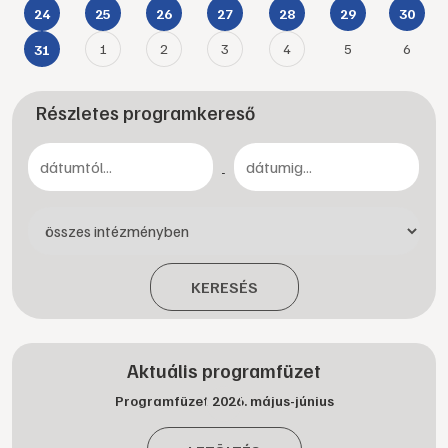
24
25
26
27
28
29
30
1
2
3
4
5
6
31
Részletes programkereső
-
KERESÉS
Aktuális programfüzet
Programfüzet 2026. május-június