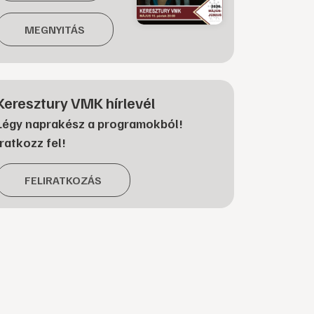
MEGNYITÁS
Keresztury VMK hírlevél
Légy naprakész a programokból!
Iratkozz fel!
FELIRATKOZÁS