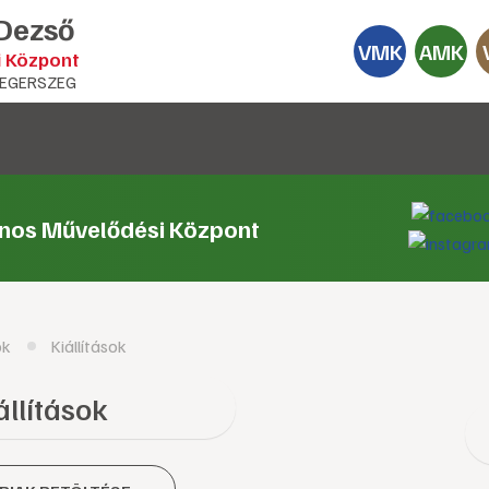
 Dezső
VMK
AMK
i Központ
EGERSZEG
ános Művelődési Központ
ok
Kiállítások
állítások