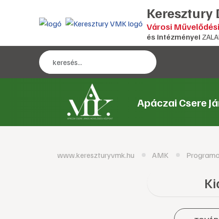
Keresztury
Városi Művelődés
és intézményei
ZALA
Apáczai Csere J
www.kereszturyvmk.hu
AMK
Program
Ki