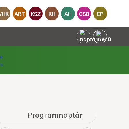
VHK
ART
KSZ
KH
AH
CSB
EP
Programnaptár