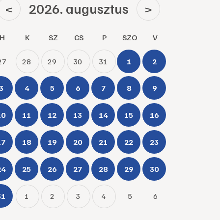
2026. augusztus
<
>
H
K
SZ
CS
P
SZO
V
27
28
29
30
31
1
2
3
4
5
6
7
8
9
10
11
12
13
14
15
16
17
18
19
20
21
22
23
24
25
26
27
28
29
30
31
1
2
3
4
5
6