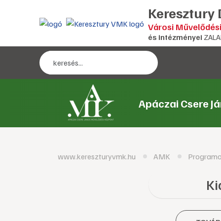
Keresztury
Városi Művelődés
és intézményei
ZALA
Apáczai Csere J
www.kereszturyvmk.hu
AMK
Program
Ki