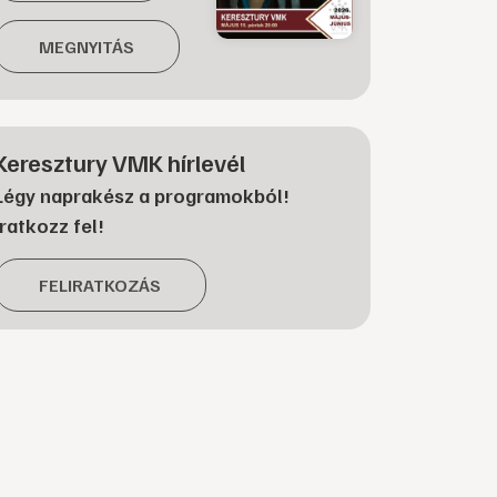
MEGNYITÁS
Keresztury VMK hírlevél
Légy naprakész a programokból!
Iratkozz fel!
FELIRATKOZÁS