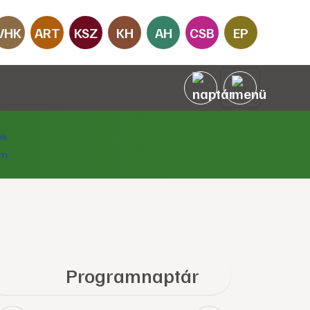
VHK
ART
KSZ
KH
AH
CSB
EP
Programnaptár