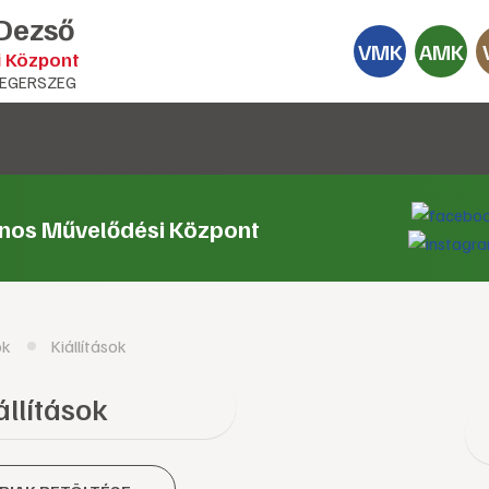
 Dezső
VMK
AMK
i Központ
EGERSZEG
ános Művelődési Központ
ok
Kiállítások
állítások