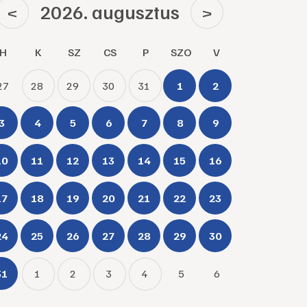
2026. augusztus
<
>
H
K
SZ
CS
P
SZO
V
27
28
29
30
31
1
2
3
4
5
6
7
8
9
10
11
12
13
14
15
16
17
18
19
20
21
22
23
24
25
26
27
28
29
30
31
1
2
3
4
5
6