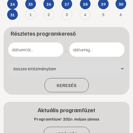
24
25
26
27
28
29
30
1
2
3
4
5
6
31
Részletes programkereső
-
KERESÉS
Aktuális programfüzet
Programfüzet 2026. május-június