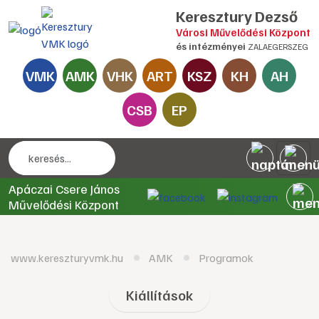
Keresztury Dezső
Városi Művelődési Központ
és intézményei
ZALAEGERSZEG
VMK
AMK
VHK
ART
KSZ
KH
AH
CSB
EP
Apáczai Csere János
Művelődési Központ
www.kereszturyvmk.hu
AMK
Programok
Kiállítások