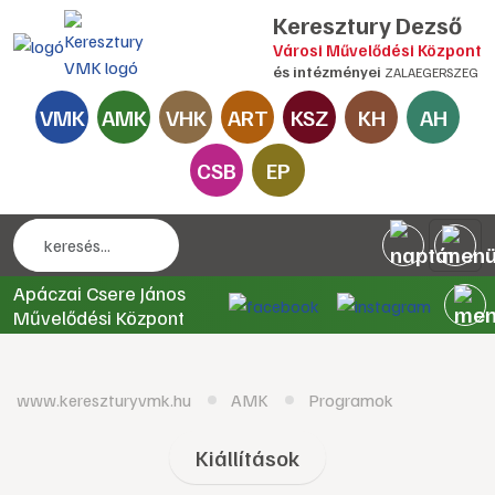
Keresztury Dezső
Városi Művelődési Központ
és intézményei
ZALAEGERSZEG
VMK
AMK
VHK
ART
KSZ
KH
AH
CSB
EP
Apáczai Csere János
Művelődési Központ
www.kereszturyvmk.hu
AMK
Programok
Kiállítások