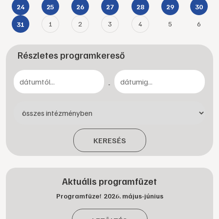
24
25
26
27
28
29
30
1
2
3
4
5
6
31
Részletes programkereső
-
KERESÉS
Aktuális programfüzet
Programfüzet 2026. május-június