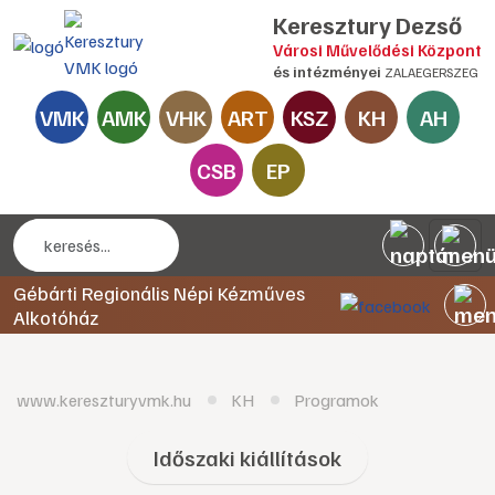
Keresztury Dezső
Városi Művelődési Központ
és intézményei
ZALAEGERSZEG
VMK
AMK
VHK
ART
KSZ
KH
AH
CSB
EP
Gébárti Regionális Népi Kézműves
Alkotóház
www.kereszturyvmk.hu
KH
Programok
Időszaki kiállítások