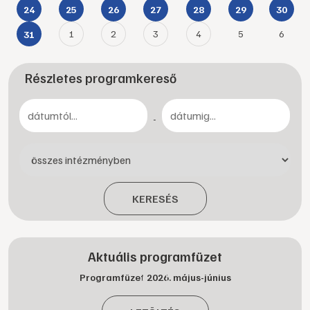
24
25
26
27
28
29
30
1
2
3
4
5
6
31
Részletes programkereső
-
KERESÉS
Aktuális programfüzet
Programfüzet 2026. május-június