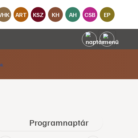
VHK
ART
KSZ
KH
AH
CSB
EP
Programnaptár