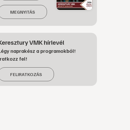
MEGNYITÁS
Keresztury VMK hírlevél
Légy naprakész a programokból!
Iratkozz fel!
FELIRATKOZÁS