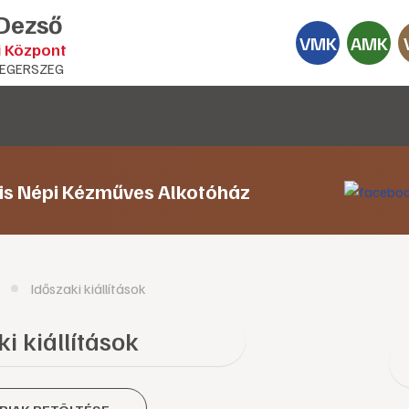
 Dezső
VMK
AMK
i Központ
EGERSZEG
lis Népi Kézműves Alkotóház
Időszaki kiállítások
i kiállítások