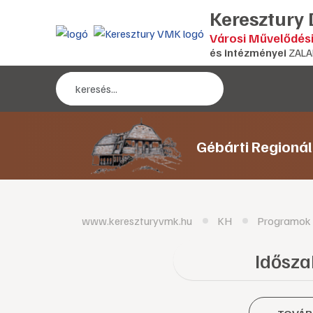
Keresztury
Városi Művelődés
és intézményei
ZALA
Gébárti Regioná
www.kereszturyvmk.hu
KH
Programok
Időszak