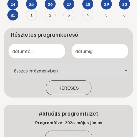
24
25
26
27
28
29
30
1
2
3
4
5
6
31
Részletes programkereső
-
KERESÉS
Aktuális programfüzet
Programfüzet 2026. május-június