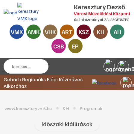
Keresztury Dezső
Városi Művelődési Központ
és intézményei
ZALAEGERSZEG
VMK
AMK
VHK
ART
KSZ
KH
AH
CSB
EP
Gébárti Regionális Népi Kézműves
Alkotóház
www.kereszturyvmk.hu
KH
Programok
Időszaki kiállítások