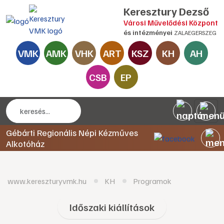
Keresztury Dezső
Városi Művelődési Központ
és intézményei
ZALAEGERSZEG
VMK
AMK
VHK
ART
KSZ
KH
AH
CSB
EP
Gébárti Regionális Népi Kézműves
Alkotóház
www.kereszturyvmk.hu
KH
Programok
Időszaki kiállítások