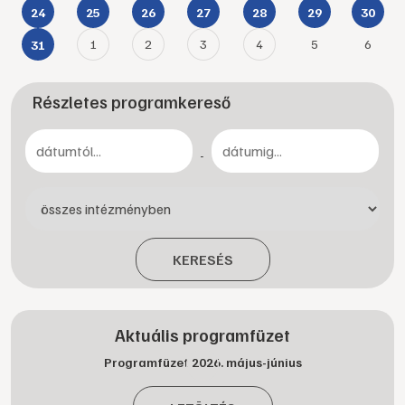
24
25
26
27
28
29
30
1
2
3
4
5
6
31
Részletes programkereső
-
KERESÉS
Aktuális programfüzet
Programfüzet 2026. május-június