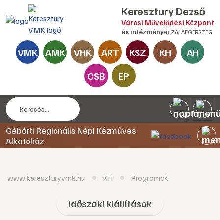
Keresztury Dezső
Városi Művelődési Központ
és intézményei
ZALAEGERSZEG
VMK
AMK
VHK
ART
KSZ
KH
AH
CSB
EP
Gébárti Regionális Népi Kézműves
Alkotóház
www.kereszturyvmk.hu
KH
Programok
Időszaki kiállítások