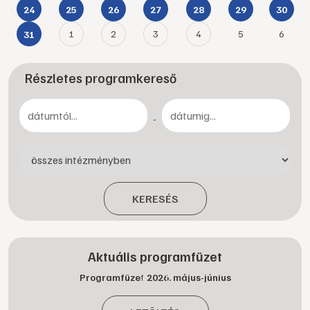
24
25
26
27
28
29
30
1
2
3
4
5
6
31
Részletes programkereső
-
KERESÉS
Aktuális programfüzet
Programfüzet 2026. május-június