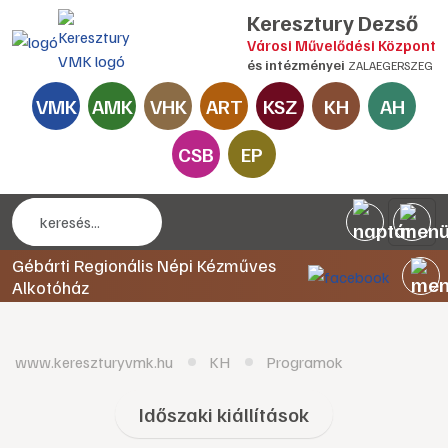
Keresztury Dezső
Városi Művelődési Központ
és intézményei
ZALAEGERSZEG
VMK
AMK
VHK
ART
KSZ
KH
AH
CSB
EP
Gébárti Regionális Népi Kézműves
Alkotóház
www.kereszturyvmk.hu
KH
Programok
Időszaki kiállítások