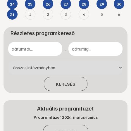
24
25
26
27
28
29
30
1
2
3
4
5
6
31
Részletes programkereső
-
KERESÉS
Aktuális programfüzet
Programfüzet 2026. május-június