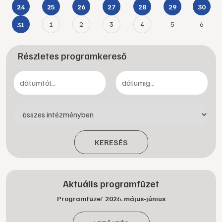
24
25
26
27
28
29
30
1
2
3
4
5
6
31
Részletes programkereső
-
KERESÉS
Aktuális programfüzet
Programfüzet 2026. május-június