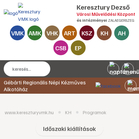
Keresztury Dezső
Városi Művelődési Központ
és intézményei
ZALAEGERSZEG
VMK
AMK
VHK
ART
KSZ
KH
AH
CSB
EP
Gébárti Regionális Népi Kézműves
Alkotóház
www.kereszturyvmk.hu
KH
Programok
Időszaki kiállítások