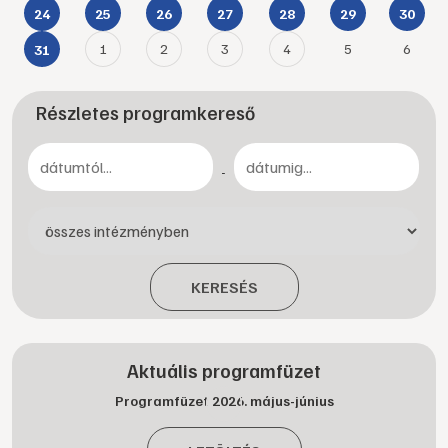
24
25
26
27
28
29
30
1
2
3
4
5
6
31
Részletes programkereső
-
KERESÉS
Aktuális programfüzet
Programfüzet 2026. május-június