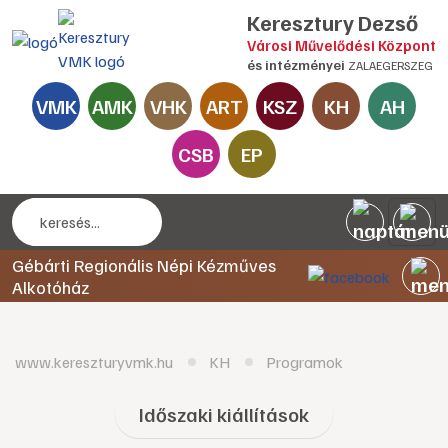
Keresztury Dezső
Városi Művelődési Központ
és intézményei
ZALAEGERSZEG
VMK
AMK
VHK
ART
KSZ
KH
AH
CSB
EP
Gébárti Regionális Népi Kézműves
Alkotóház
www.kereszturyvmk.hu
KH
Programok
Időszaki kiállítások