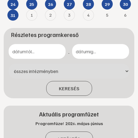
24
25
26
27
28
29
30
1
2
3
4
5
6
31
Részletes programkereső
-
KERESÉS
Aktuális programfüzet
Programfüzet 2026. május-június