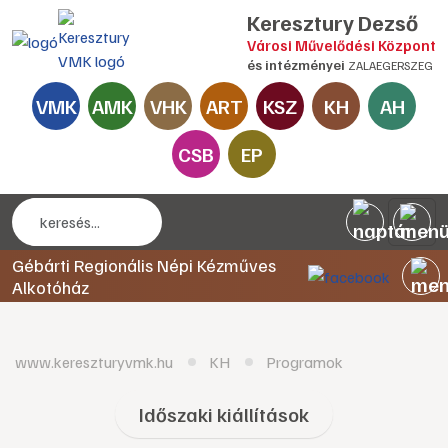
Keresztury Dezső
Városi Művelődési Központ
és intézményei
ZALAEGERSZEG
VMK
AMK
VHK
ART
KSZ
KH
AH
CSB
EP
Gébárti Regionális Népi Kézműves
Alkotóház
www.kereszturyvmk.hu
KH
Programok
Időszaki kiállítások