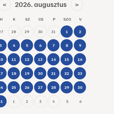
2026. augusztus
<
>
H
K
SZ
CS
P
SZO
V
27
28
29
30
31
1
2
3
4
5
6
7
8
9
10
11
12
13
14
15
16
17
18
19
20
21
22
23
24
25
26
27
28
29
30
31
1
2
3
4
5
6