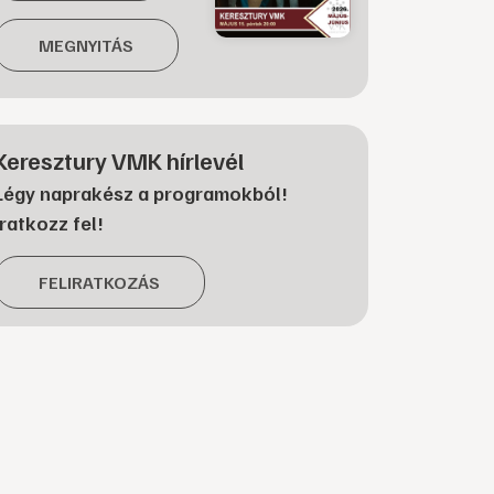
MEGNYITÁS
Keresztury VMK hírlevél
Légy naprakész a programokból!
Iratkozz fel!
FELIRATKOZÁS