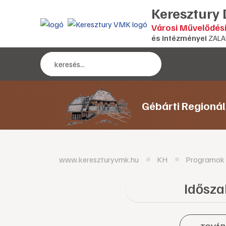
Keresztury
Városi Művelődés
és intézményei
ZALA
Gébárti Regioná
www.kereszturyvmk.hu
KH
Programok
Időszak