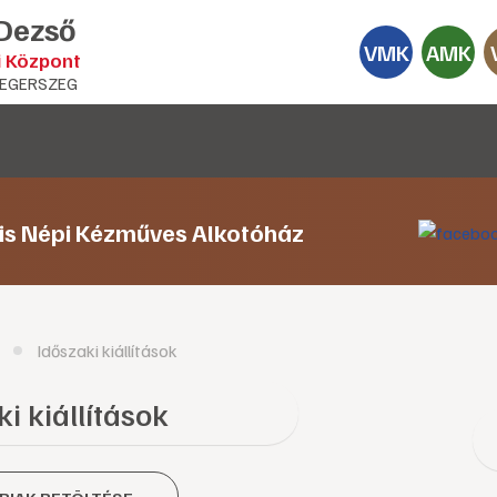
 Dezső
VMK
AMK
i Központ
EGERSZEG
lis Népi Kézműves Alkotóház
Időszaki kiállítások
i kiállítások