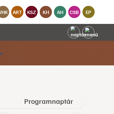
VHK
ART
KSZ
KH
AH
CSB
EP
Programnaptár