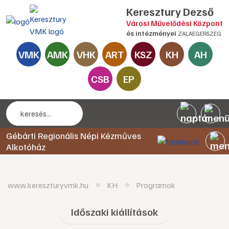
Keresztury Dezső
Városi Művelődési Központ
és intézményei
ZALAEGERSZEG
VMK
AMK
VHK
ART
KSZ
KH
AH
CSB
EP
Gébárti Regionális Népi Kézműves
Alkotóház
www.kereszturyvmk.hu
KH
Programok
Időszaki kiállítások