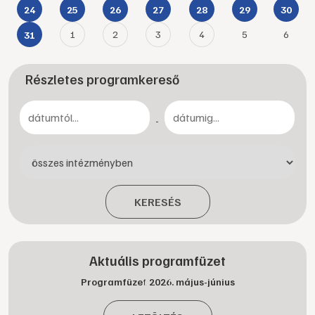
24
25
26
27
28
29
30
1
2
3
4
5
6
31
Részletes programkereső
-
KERESÉS
Aktuális programfüzet
Programfüzet 2026. május-június