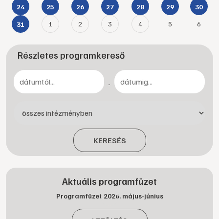
24
25
26
27
28
29
30
1
2
3
4
5
6
31
Részletes programkereső
-
KERESÉS
Aktuális programfüzet
Programfüzet 2026. május-június