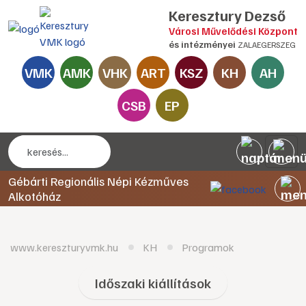
Keresztury Dezső
Városi Művelődési Központ
és intézményei
ZALAEGERSZEG
VMK
AMK
VHK
ART
KSZ
KH
AH
CSB
EP
Gébárti Regionális Népi Kézműves
Alkotóház
www.kereszturyvmk.hu
KH
Programok
Időszaki kiállítások