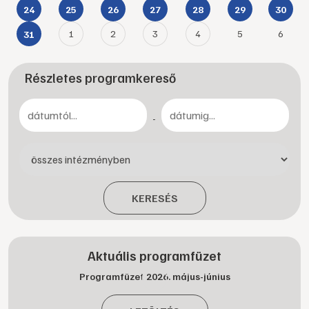
24
25
26
27
28
29
30
1
2
3
4
5
6
31
Részletes programkereső
-
KERESÉS
Aktuális programfüzet
Programfüzet 2026. május-június