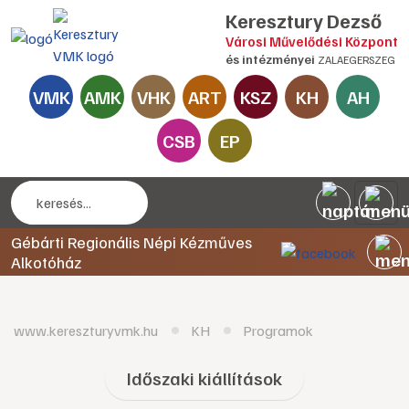
Keresztury Dezső
Városi Művelődési Központ
és intézményei
ZALAEGERSZEG
VMK
AMK
VHK
ART
KSZ
KH
AH
CSB
EP
Gébárti Regionális Népi Kézműves
Alkotóház
www.kereszturyvmk.hu
KH
Programok
Időszaki kiállítások