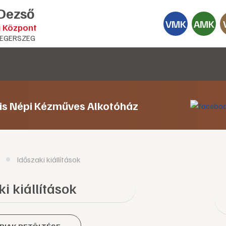
 Dezső
VMK
AMK
i Központ
EGERSZEG
lis Népi Kézműves Alkotóház
Időszaki kiállítások
i kiállítások