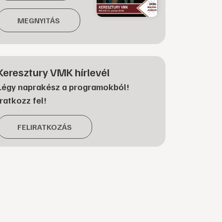
MEGNYITÁS
Keresztury VMK hírlevél
Légy naprakész a programokból!
Iratkozz fel!
FELIRATKOZÁS