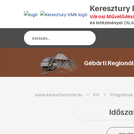
Keresztury
Városi Művelődés
és intézményei
ZALA
Gébárti Regioná
www.kereszturyvmk.hu
KH
Programok
Időszak