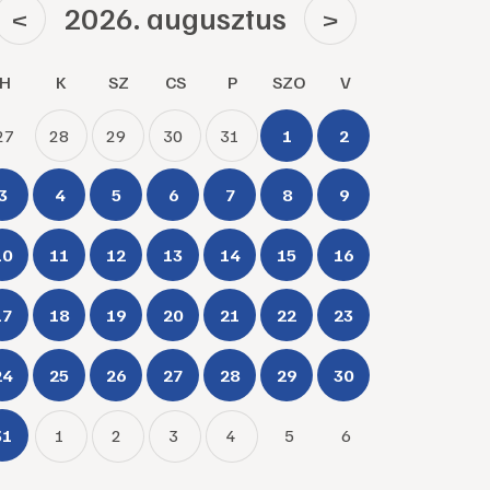
2026. augusztus
<
>
H
K
SZ
CS
P
SZO
V
27
28
29
30
31
1
2
3
4
5
6
7
8
9
10
11
12
13
14
15
16
17
18
19
20
21
22
23
24
25
26
27
28
29
30
31
1
2
3
4
5
6