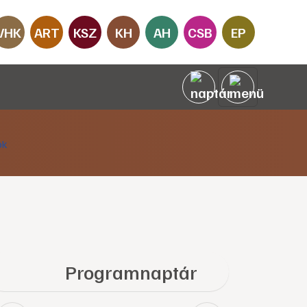
VHK
ART
KSZ
KH
AH
CSB
EP
Programnaptár