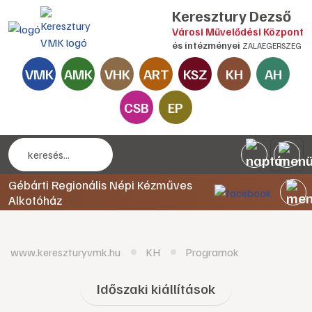
Keresztury Dezső
Városi Művelődési Központ
és intézményei
ZALAEGERSZEG
VMK
AMK
VHK
ART
KSZ
KH
AH
CSB
EP
Gébárti Regionális Népi Kézműves
Alkotóház
www.kereszturyvmk.hu
KH
Programok
Időszaki kiállítások