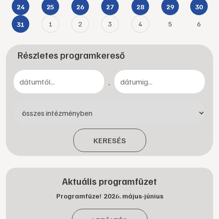
24
25
26
27
28
29
30
1
2
3
4
5
6
31
Részletes programkereső
-
KERESÉS
Aktuális programfüzet
Programfüzet 2026. május-június