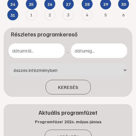
24
25
26
27
28
29
30
1
2
3
4
5
6
31
Részletes programkereső
-
KERESÉS
Aktuális programfüzet
Programfüzet 2026. május-június