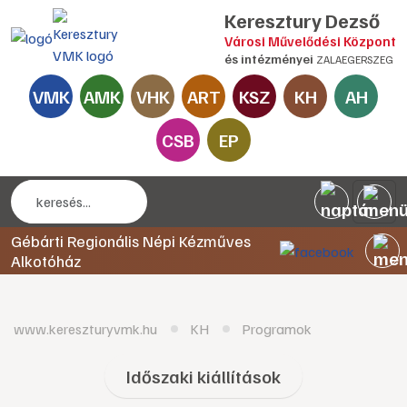
Keresztury Dezső
Városi Művelődési Központ
és intézményei
ZALAEGERSZEG
VMK
AMK
VHK
ART
KSZ
KH
AH
CSB
EP
Gébárti Regionális Népi Kézműves
Alkotóház
www.kereszturyvmk.hu
KH
Programok
Időszaki kiállítások