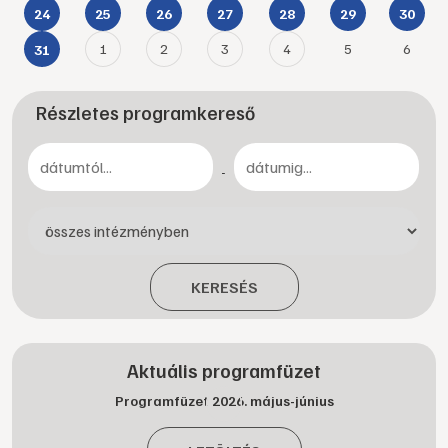
24
25
26
27
28
29
30
1
2
3
4
5
6
31
Részletes programkereső
-
KERESÉS
Aktuális programfüzet
Programfüzet 2026. május-június