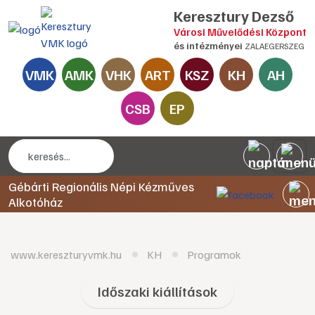
Keresztury Dezső
Városi Művelődési Központ
és intézményei
ZALAEGERSZEG
VMK
AMK
VHK
ART
KSZ
KH
AH
CSB
EP
Gébárti Regionális Népi Kézműves
Alkotóház
www.kereszturyvmk.hu
KH
Programok
Időszaki kiállítások