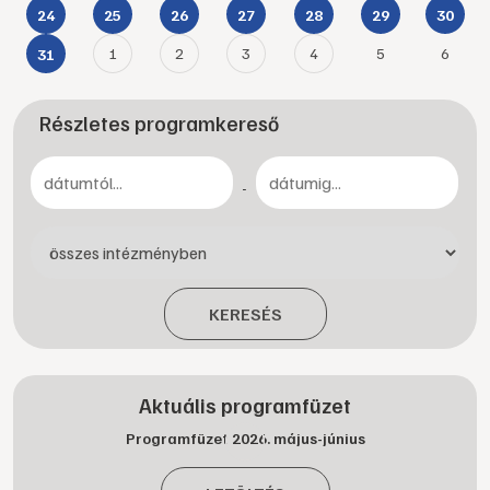
24
25
26
27
28
29
30
1
2
3
4
5
6
31
Részletes programkereső
-
KERESÉS
Aktuális programfüzet
Programfüzet 2026. május-június