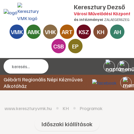
Keresztury Dezső
Városi Művelődési Központ
és intézményei
ZALAEGERSZEG
VMK
AMK
VHK
ART
KSZ
KH
AH
CSB
EP
Gébárti Regionális Népi Kézműves
Alkotóház
www.kereszturyvmk.hu
KH
Programok
Időszaki kiállítások