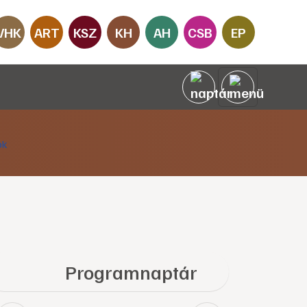
VHK
ART
KSZ
KH
AH
CSB
EP
Programnaptár