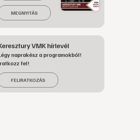
MEGNYITÁS
Keresztury VMK hírlevél
Légy naprakész a programokból!
Iratkozz fel!
FELIRATKOZÁS