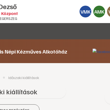
 Dezső
VMK
AMK
i Központ
EGERSZEG
lis Népi Kézműves Alkotóház
Időszaki kiállítások
i kiállítások