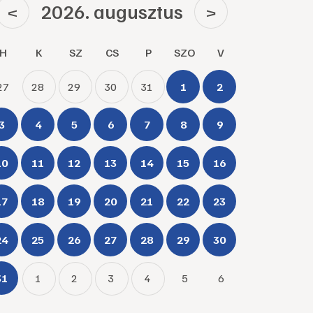
2026. augusztus
<
>
H
K
SZ
CS
P
SZO
V
27
28
29
30
31
1
2
3
4
5
6
7
8
9
10
11
12
13
14
15
16
17
18
19
20
21
22
23
24
25
26
27
28
29
30
31
1
2
3
4
5
6