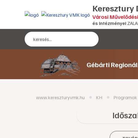
Keresztury
Városi Művelődés
és intézményei
ZALA
Gébárti Regioná
www.kereszturyvmk.hu
KH
Programok
Időszak