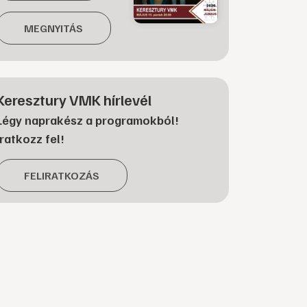
MEGNYITÁS
Keresztury VMK hírlevél
Légy naprakész a programokból!
Iratkozz fel!
FELIRATKOZÁS