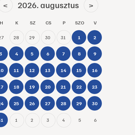
2026. augusztus
<
>
H
K
SZ
CS
P
SZO
V
27
28
29
30
31
1
2
3
4
5
6
7
8
9
10
11
12
13
14
15
16
17
18
19
20
21
22
23
24
25
26
27
28
29
30
31
1
2
3
4
5
6