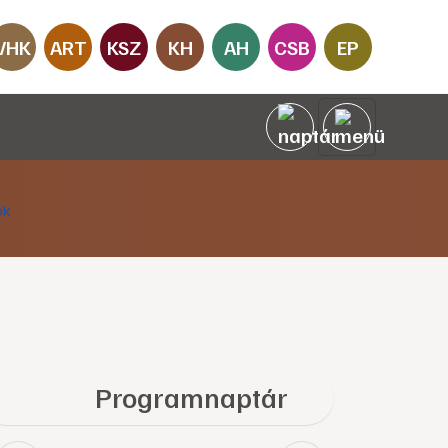
VHK
ART
KSZ
KH
AH
CSB
EP
Programnaptár