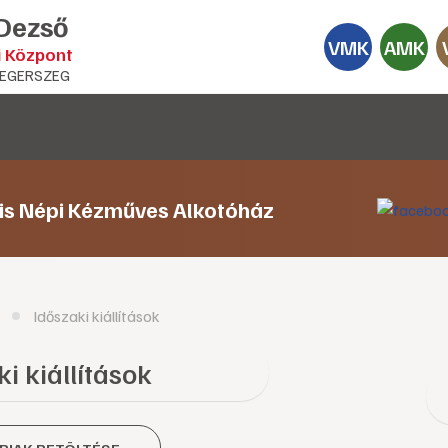
 Dezső
VMK
AMK
i Központ
EGERSZEG
lis Népi Kézműves Alkotóház
Időszaki kiállítások
i kiállítások