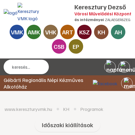
Keresztury Dezső
Városi Művelődési Központ
és intézményei
ZALAEGERSZEG
VMK
AMK
VHK
ART
KSZ
KH
AH
CSB
EP
Gébárti Regionális Népi Kézműves
Alkotóház
www.kereszturyvmk.hu
KH
Programok
Időszaki kiállítások