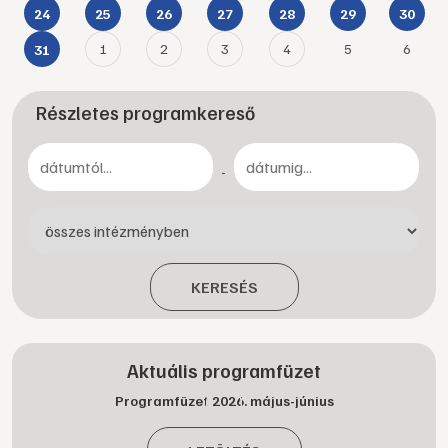
24
25
26
27
28
29
30
1
2
3
4
5
6
31
Részletes programkereső
-
KERESÉS
Aktuális programfüzet
Programfüzet 2026. május-június