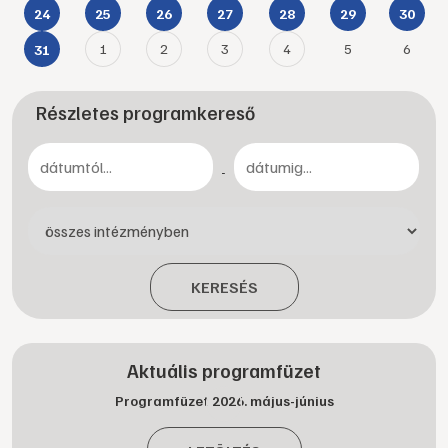
24
25
26
27
28
29
30
1
2
3
4
5
6
31
Részletes programkereső
-
KERESÉS
Aktuális programfüzet
Programfüzet 2026. május-június