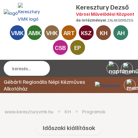
Keresztury Dezső
Városi Művelődési Központ
és intézményei
ZALAEGERSZEG
VMK
AMK
VHK
ART
KSZ
KH
AH
CSB
EP
Gébárti Regionális Népi Kézműves
Alkotóház
www.kereszturyvmk.hu
KH
Programok
Időszaki kiállítások