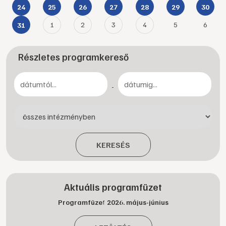
24
25
26
27
28
29
30
1
2
3
4
5
6
31
Részletes programkereső
-
KERESÉS
Aktuális programfüzet
Programfüzet 2026. május-június