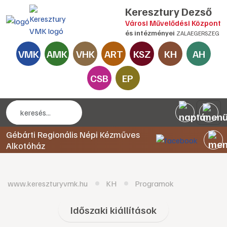
Keresztury Dezső
Városi Művelődési Központ
és intézményei
ZALAEGERSZEG
VMK
AMK
VHK
ART
KSZ
KH
AH
CSB
EP
Gébárti Regionális Népi Kézműves
Alkotóház
www.kereszturyvmk.hu
KH
Programok
Időszaki kiállítások