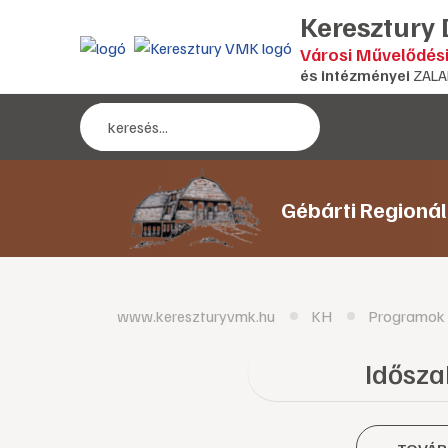
Keresztury
Városi Művelődés
és intézményei
ZALA
Gébárti Regioná
www.kereszturyvmk.hu
KH
Programok
Időszak