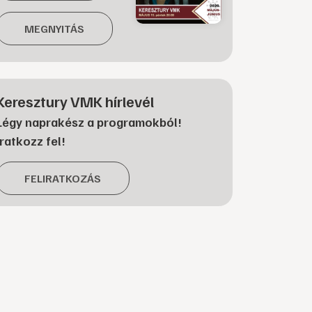
MEGNYITÁS
Keresztury VMK hírlevél
Légy naprakész a programokból!
Iratkozz fel!
FELIRATKOZÁS