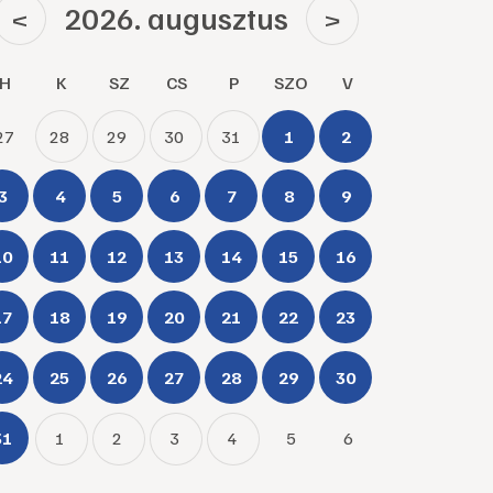
2026. augusztus
<
>
H
K
SZ
CS
P
SZO
V
27
28
29
30
31
1
2
3
4
5
6
7
8
9
10
11
12
13
14
15
16
17
18
19
20
21
22
23
24
25
26
27
28
29
30
31
1
2
3
4
5
6