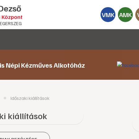
 Dezső
VMK
AMK
i Központ
EGERSZEG
lis Népi Kézműves Alkotóház
Időszaki kiállítások
i kiállítások