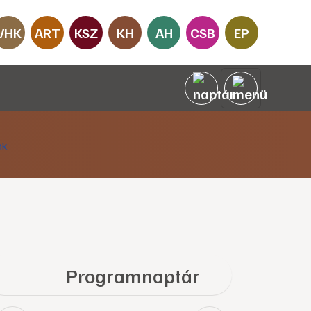
VHK
ART
KSZ
KH
AH
CSB
EP
Programnaptár