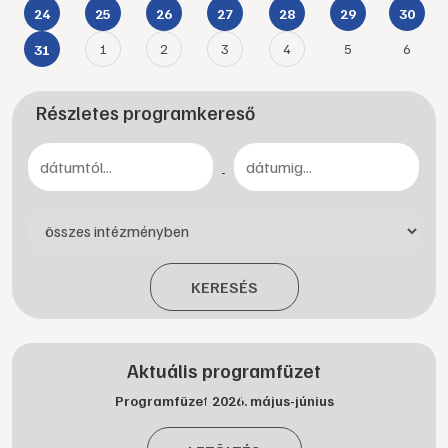
24
25
26
27
28
29
30
1
2
3
4
5
6
31
Részletes programkereső
-
KERESÉS
Aktuális programfüzet
Programfüzet 2026. május-június