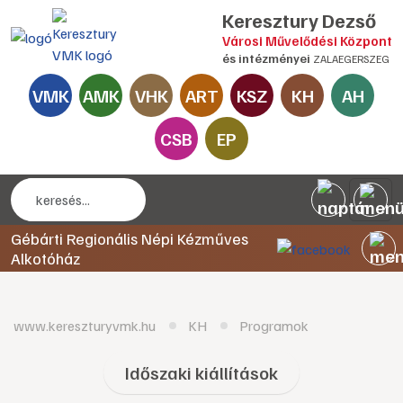
Keresztury Dezső
Városi Művelődési Központ
és intézményei
ZALAEGERSZEG
VMK
AMK
VHK
ART
KSZ
KH
AH
CSB
EP
Gébárti Regionális Népi Kézműves
Alkotóház
www.kereszturyvmk.hu
KH
Programok
Időszaki kiállítások