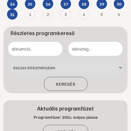
24
25
26
27
28
29
30
1
2
3
4
5
6
31
Részletes programkereső
-
KERESÉS
Aktuális programfüzet
Programfüzet 2026. május-június