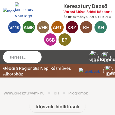
Keresztury Dezső
Városi Művelődési Központ
és intézményei
ZALAEGERSZEG
VMK
AMK
VHK
ART
KSZ
KH
AH
CSB
EP
Gébárti Regionális Népi Kézműves
Alkotóház
www.kereszturyvmk.hu
KH
Programok
Időszaki kiállítások