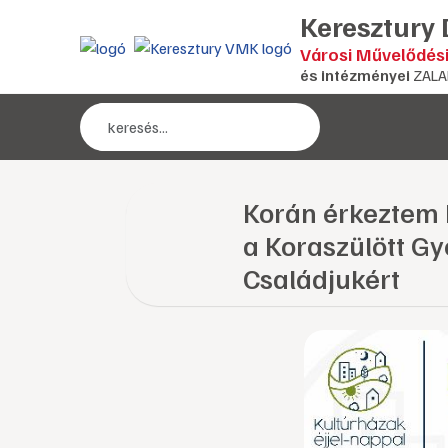
Keresztury
Városi Művelődés
és intézményei
ZALA
Korán érkeztem 
a Koraszülött G
Családjukért