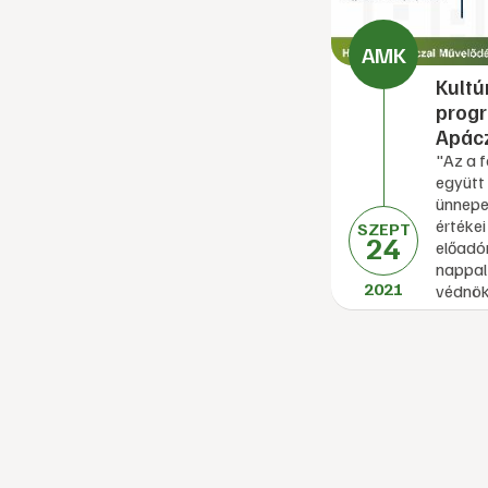
Kultú
prog
Apác
"Az a f
együtt 
ünnepe
értéke
SZEPT
24
előadóm
nappal
2021
védnök