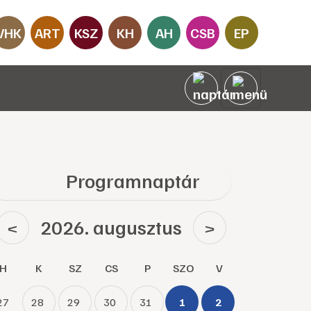
VHK
ART
KSZ
KH
AH
CSB
EP
Programnaptár
2026. augusztus
<
>
H
K
SZ
CS
P
SZO
V
27
28
29
30
31
1
2