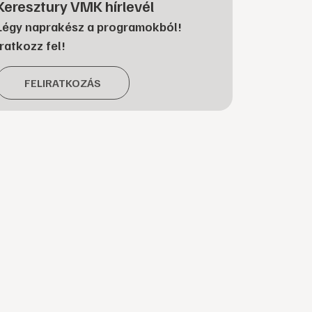
Keresztury VMK hírlevél
Légy naprakész a programokból!
Iratkozz fel!
FELIRATKOZÁS