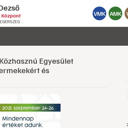
 Dezső
VMK
AMK
i Központ
EGERSZEG
Közhasznú Egyesület
yermekekért és