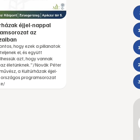
rházak éjjel-nappal
ramsorozat az
zaiban
ontos, hogy ezek a pillanatok
teljenek el, és együtt
lhessük azt, hogy vannak
i az életünknek."/Novák Péter
űvész, a Kultúrházak éjjel-
 országos programsorozat
e/