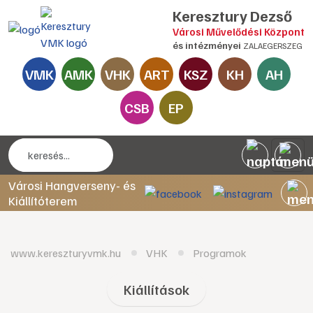
Keresztury Dezső
Városi Művelődési Központ
és intézményei
ZALAEGERSZEG
VMK
AMK
VHK
ART
KSZ
KH
AH
CSB
EP
Városi Hangverseny- és
Kiállítóterem
www.kereszturyvmk.hu
VHK
Programok
Kiállítások