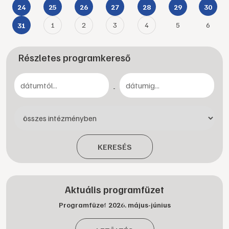
24
25
26
27
28
29
30
1
2
3
4
5
6
31
Részletes programkereső
-
KERESÉS
Aktuális programfüzet
Programfüzet 2026. május-június