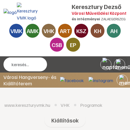
Keresztury Dezső
Városi Művelődési Központ
és intézményei
ZALAEGERSZEG
VMK
AMK
VHK
ART
KSZ
KH
AH
CSB
EP
Városi Hangverseny- és
Kiállítóterem
www.kereszturyvmk.hu
VHK
Programok
Kiállítások