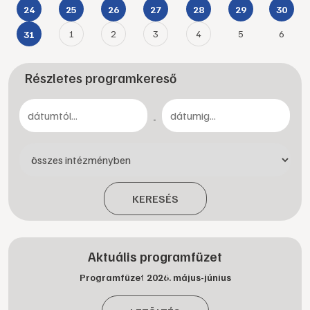
24
25
26
27
28
29
30
1
2
3
4
5
6
31
Részletes programkereső
-
KERESÉS
Aktuális programfüzet
Programfüzet 2026. május-június