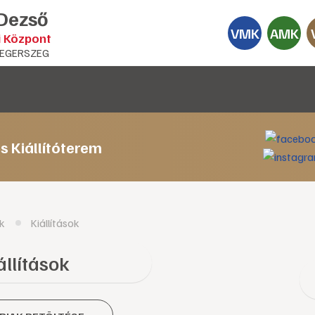
 Dezső
VMK
AMK
i Központ
EGERSZEG
s Kiállítóterem
k
Kiállítások
állítások