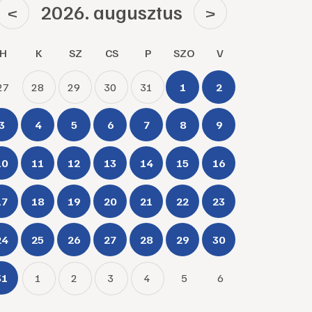
2026. augusztus
<
>
H
K
SZ
CS
P
SZO
V
27
28
29
30
31
1
2
3
4
5
6
7
8
9
10
11
12
13
14
15
16
17
18
19
20
21
22
23
24
25
26
27
28
29
30
31
1
2
3
4
5
6