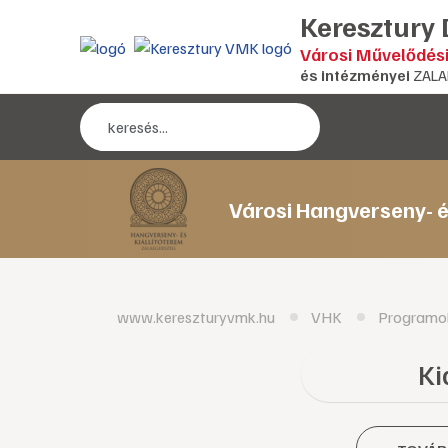
Keresztury
Városi Művelődés
és intézményei
ZALA
Városi Hangverseny- é
www.kereszturyvmk.hu
VHK
Programo
Ki