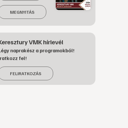
MEGNYITÁS
Keresztury VMK hírlevél
Légy naprakész a programokból!
Iratkozz fel!
FELIRATKOZÁS