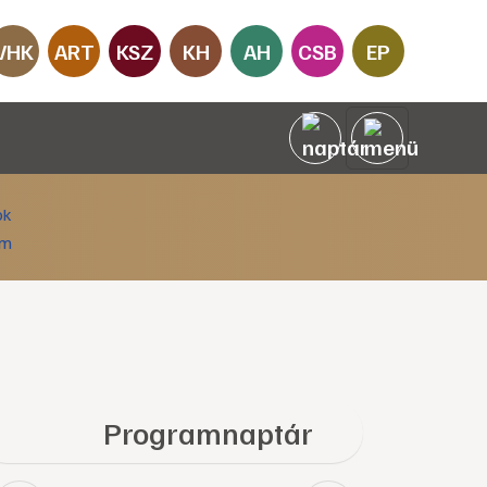
VHK
ART
KSZ
KH
AH
CSB
EP
Programnaptár