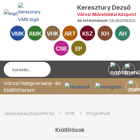
Keresztury Dezső
Városi Művelődési Központ
és intézményei
ZALAEGERSZEG
VMK
AMK
VHK
ART
KSZ
KH
AH
CSB
EP
Városi Hangverseny- és
Kiállítóterem
www.kereszturyvmk.hu
VHK
Programok
Kiállítások