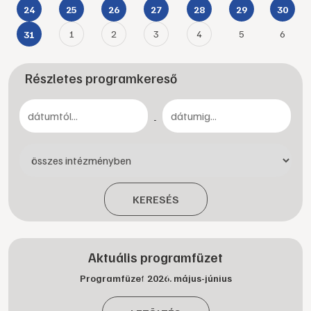
24
25
26
27
28
29
30
1
2
3
4
5
6
31
Részletes programkereső
-
KERESÉS
Aktuális programfüzet
Programfüzet 2026. május-június