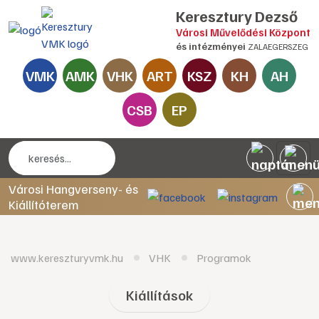
Keresztury Dezső
Városi Művelődési Központ
és intézményei
ZALAEGERSZEG
VMK
AMK
VHK
ART
KSZ
KH
AH
CSB
EP
Városi Hangverseny- és
Kiállítóterem
www.kereszturyvmk.hu
VHK
Programok
Kiállítások