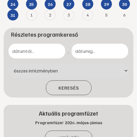
24
25
26
27
28
29
30
1
2
3
4
5
6
31
Részletes programkereső
-
KERESÉS
Aktuális programfüzet
Programfüzet 2026. május-június