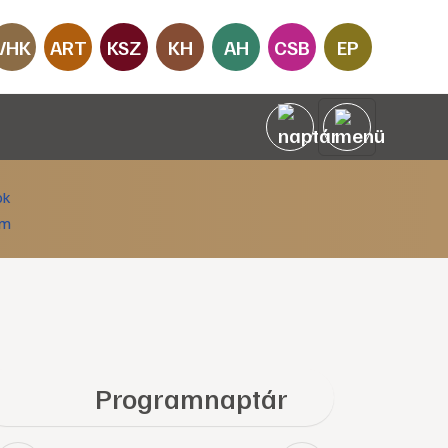
VHK
ART
KSZ
KH
AH
CSB
EP
Programnaptár