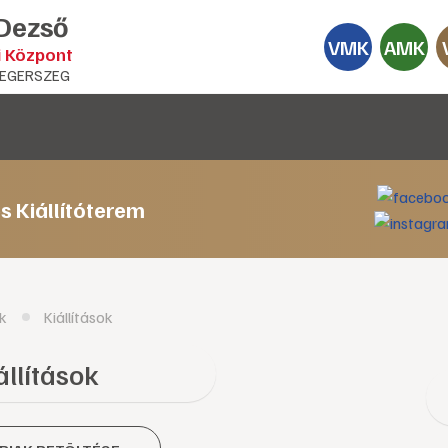
 Dezső
VMK
AMK
i Központ
EGERSZEG
s Kiállítóterem
k
Kiállítások
állítások