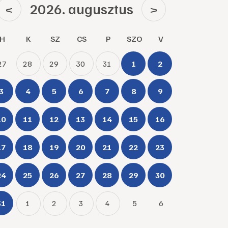
2026. augusztus
<
>
H
K
SZ
CS
P
SZO
V
27
28
29
30
31
1
2
3
4
5
6
7
8
9
10
11
12
13
14
15
16
17
18
19
20
21
22
23
24
25
26
27
28
29
30
31
1
2
3
4
5
6