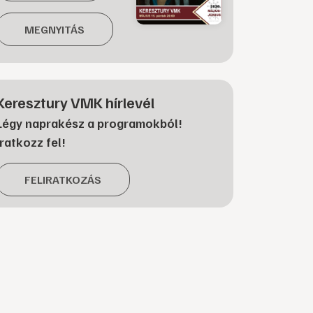
MEGNYITÁS
Keresztury VMK hírlevél
Légy naprakész a programokból!
Iratkozz fel!
FELIRATKOZÁS