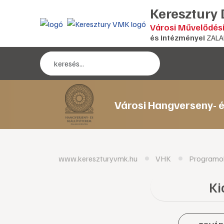
Keresztury
Városi Művelődés
és intézményei
ZALA
Városi Hangverseny- é
www.kereszturyvmk.hu
VHK
Programo
Ki