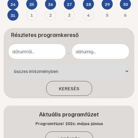
24
25
26
27
28
29
30
1
2
3
4
5
6
31
Részletes programkereső
-
KERESÉS
Aktuális programfüzet
Programfüzet 2026. május-június