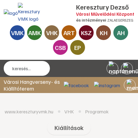
Keresztury Dezső
Városi Művelődési Központ
és intézményei
ZALAEGERSZEG
VMK
AMK
VHK
ART
KSZ
KH
AH
CSB
EP
Városi Hangverseny- és
Kiállítóterem
www.kereszturyvmk.hu
VHK
Programok
Kiállítások