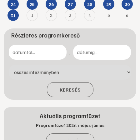
24
25
26
27
28
29
30
1
2
3
4
5
6
31
Részletes programkereső
-
KERESÉS
Aktuális programfüzet
Programfüzet 2026. május-június