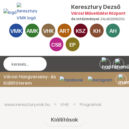
Keresztury Dezső
Városi Művelődési Központ
és intézményei
ZALAEGERSZEG
VMK
AMK
VHK
ART
KSZ
KH
AH
CSB
EP
Városi Hangverseny- és
Kiállítóterem
www.kereszturyvmk.hu
VHK
Programok
Kiállítások