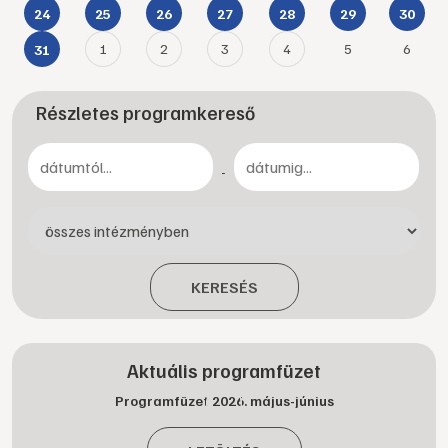
24
25
26
27
28
29
30
1
2
3
4
5
6
31
Részletes programkereső
-
KERESÉS
Aktuális programfüzet
Programfüzet 2026. május-június