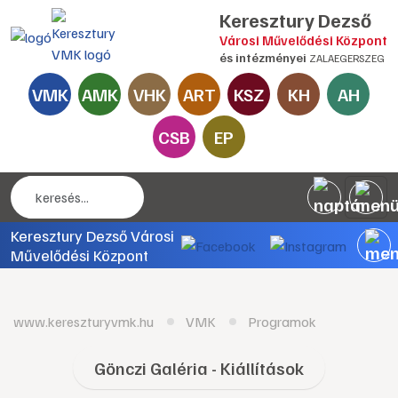
Keresztury Dezső
Városi Művelődési Központ
és intézményei
ZALAEGERSZEG
VMK
AMK
VHK
ART
KSZ
KH
AH
CSB
EP
Keresztury Dezső Városi
Művelődési Központ
www.kereszturyvmk.hu
VMK
Programok
Gönczi Galéria - Kiállítások