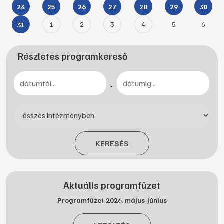
24
25
26
27
28
29
30
1
2
3
4
5
6
31
Részletes programkereső
-
KERESÉS
Aktuális programfüzet
Programfüzet 2026. május-június