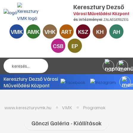
Keresztury Dezső
Városi Művelődési Központ
és intézményei
ZALAEGERSZEG
VMK
AMK
VHK
ART
KSZ
KH
AH
CSB
EP
Keresztury Dezső Városi
Művelődési Központ
www.kereszturyvmk.hu
VMK
Programok
Gönczi Galéria - Kiállítások