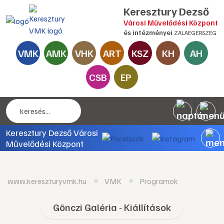
Keresztury Dezső
Városi Művelődési Központ
és intézményei
ZALAEGERSZEG
VMK
AMK
VHK
ART
KSZ
KH
AH
CSB
EP
Keresztury Dezső Városi
Művelődési Központ
www.kereszturyvmk.hu
VMK
Programok
Gönczi Galéria - Kiállítások