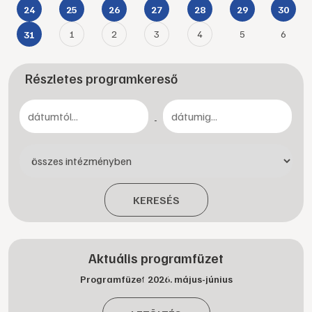
24
25
26
27
28
29
30
1
2
3
4
5
6
31
Részletes programkereső
-
KERESÉS
Aktuális programfüzet
Programfüzet 2026. május-június