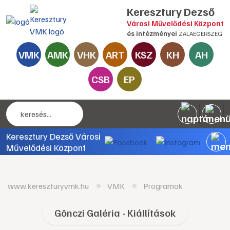
Keresztury Dezső
Városi Művelődési Központ
és intézményei
ZALAEGERSZEG
VMK
AMK
VHK
ART
KSZ
KH
AH
CSB
EP
Keresztury Dezső Városi
Művelődési Központ
www.kereszturyvmk.hu
VMK
Programok
Gönczi Galéria - Kiállítások