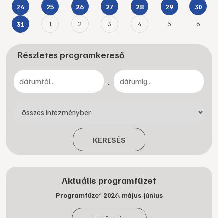
24
25
26
27
28
29
30
1
2
3
4
5
6
31
Részletes programkereső
-
KERESÉS
Aktuális programfüzet
Programfüzet 2026. május-június