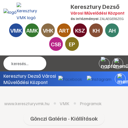
Keresztury Dezső
Városi Művelődési Központ
és intézményei
ZALAEGERSZEG
VMK
AMK
VHK
ART
KSZ
KH
AH
CSB
EP
Keresztury Dezső Városi
Művelődési Központ
www.kereszturyvmk.hu
VMK
Programok
Gönczi Galéria - Kiállítások