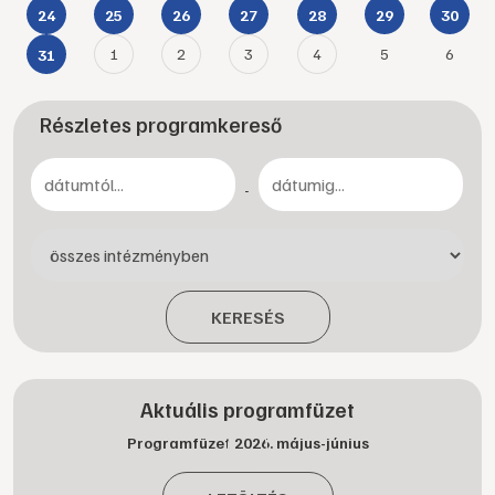
24
25
26
27
28
29
30
1
2
3
4
5
6
31
Részletes programkereső
-
KERESÉS
Aktuális programfüzet
Programfüzet 2026. május-június