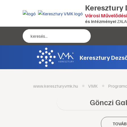
Keresztury
Városi Művelődés
és intézményei
ZALA
Keresztury Dezs
www.kereszturyvmk.hu
VMK
Program
Gönczi Galé
TOVÁB