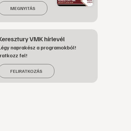
MEGNYITÁS
Keresztury VMK hírlevél
Légy naprakész a programokból!
Iratkozz fel!
FELIRATKOZÁS