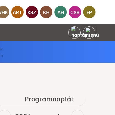
VHK
ART
KSZ
KH
AH
CSB
EP
Programnaptár