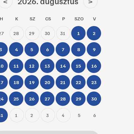
2026. augusztus
<
>
H
K
SZ
CS
P
SZO
V
27
28
29
30
31
1
2
3
4
5
6
7
8
9
10
11
12
13
14
15
16
17
18
19
20
21
22
23
24
25
26
27
28
29
30
31
1
2
3
4
5
6