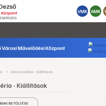
 Dezső
VMK
AMK
i Központ
EGERSZEG
ő Városi Művelődési Központ
ok
Gönczi Galéria - Kiállítások
ria - Kiállítások
BIAK BETÖLTÉSE