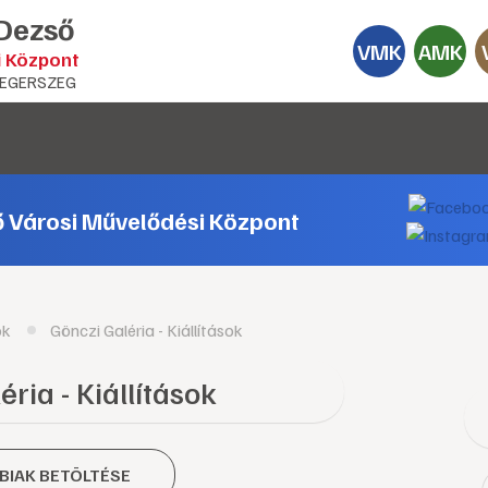
 Dezső
VMK
AMK
i Központ
EGERSZEG
ő Városi Művelődési Központ
ok
Gönczi Galéria - Kiállítások
ria - Kiállítások
BIAK BETÖLTÉSE