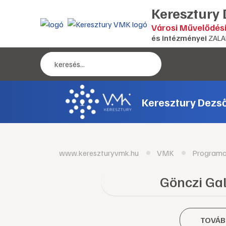
Keresztury
Városi Művelődés
és intézményei
ZALA
Keresztury Dezs
www.kereszturyvmk.hu
VMK
Program
Gönczi Galé
TOVÁB