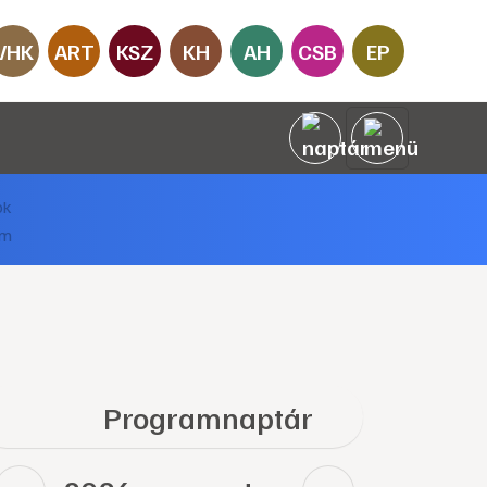
VHK
ART
KSZ
KH
AH
CSB
EP
Programnaptár