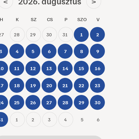
2026. augusztus
<
>
H
K
SZ
CS
P
SZO
V
27
28
29
30
31
1
2
3
4
5
6
7
8
9
10
11
12
13
14
15
16
17
18
19
20
21
22
23
24
25
26
27
28
29
30
31
1
2
3
4
5
6