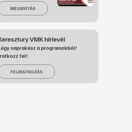
MEGNYITÁS
Keresztury VMK hírlevél
Légy naprakész a programokból!
Iratkozz fel!
FELIRATKOZÁS