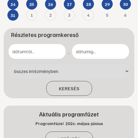
24
25
26
27
28
29
30
1
2
3
4
5
6
31
Részletes programkereső
-
KERESÉS
Aktuális programfüzet
Programfüzet 2026. május-június