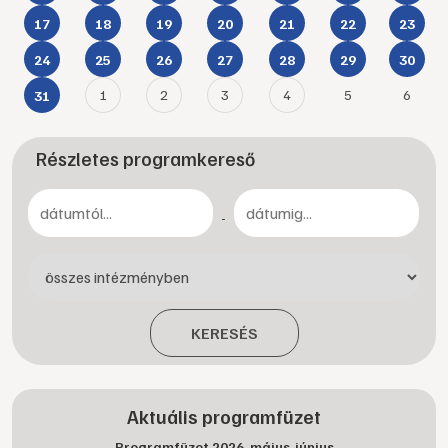
17
18
19
20
21
22
23
24
25
26
27
28
29
30
1
2
3
4
5
6
31
Részletes programkereső
-
KERESÉS
Aktuális programfüzet
Programfüzet 2026. május-június