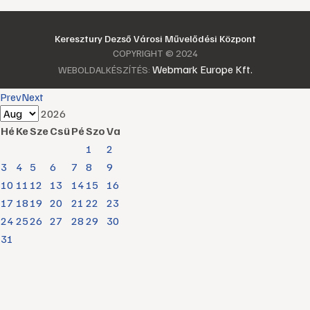
Keresztury Dezső Városi Művelődési Központ
COPYRIGHT © 2024
Webmark Europe Kft.
WEBOLDALKÉSZÍTÉS:
Prev
Next
2026
Hé
Ke
Sze
Csü
Pé
Szo
Va
1
2
3
4
5
6
7
8
9
10
11
12
13
14
15
16
17
18
19
20
21
22
23
24
25
26
27
28
29
30
31