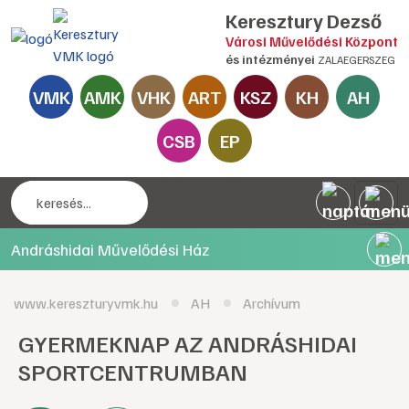
Keresztury Dezső
Városi Művelődési Központ
és intézményei
ZALAEGERSZEG
VMK
AMK
VHK
ART
KSZ
KH
AH
CSB
EP
Andráshidai Művelődési Ház
www.kereszturyvmk.hu
AH
Archívum
GYERMEKNAP AZ ANDRÁSHIDAI
SPORTCENTRUMBAN